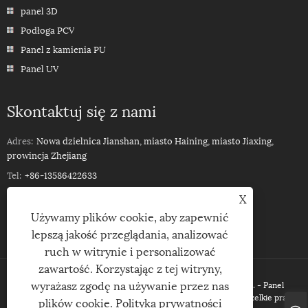
panel 3D
Podłoga PCV
Panel z kamienia PU
Panel UV
Skontaktuj się z nami
Adres:
Nowa dzielnica Jianshan, miasto Haining, miasto Jiaxing,
prowincja Zhejiang
Tel:
+86-13586422633
Telefon:
+86-13586422633
X
Używamy plików cookie, aby zapewnić
E-mail:
ROSSPVCPANEL88@YEAH.NET
lepszą jakość przeglądania, analizować
ruch w witrynie i personalizować
zawartość. Korzystając z tej witryny,
wyrażasz zgodę na używanie przez nas
Prawa autorskie © 2023Haining Xinhuang Decor Material Co, Ltd. - Panel
sufitowy 3D z PCV, panel ścienny z PCV UV, okładzina WPC - Wszelkie prawa
plików cookie.
Polityka prywatności