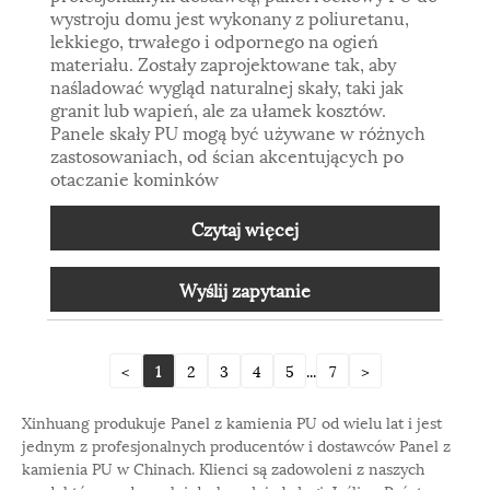
wystroju domu jest wykonany z poliuretanu,
lekkiego, trwałego i odpornego na ogień
materiału. Zostały zaprojektowane tak, aby
naśladować wygląd naturalnej skały, taki jak
granit lub wapień, ale za ułamek kosztów.
Panele skały PU mogą być używane w różnych
zastosowaniach, od ścian akcentujących po
otaczanie kominków
Czytaj więcej
Wyślij zapytanie
<
1
2
3
4
5
...
7
>
Xinhuang produkuje Panel z kamienia PU od wielu lat i jest
jednym z profesjonalnych producentów i dostawców Panel z
kamienia PU w Chinach. Klienci są zadowoleni z naszych