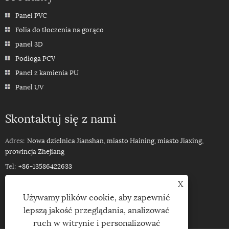
Panel PVC
Folia do tłoczenia na gorąco
panel 3D
Podłoga PCV
Panel z kamienia PU
Panel UV
Skontaktuj się z nami
Adres:
Nowa dzielnica Jianshan, miasto Haining, miasto Jiaxing,
prowincja Zhejiang
Tel:
+86-13586422633
Telefon:
+86-13586422633
X
Używamy plików cookie, aby zapewnić
E-mail:
ROSSPVCPANEL88@YEAH.NET
lepszą jakość przeglądania, analizować
ruch w witrynie i personalizować